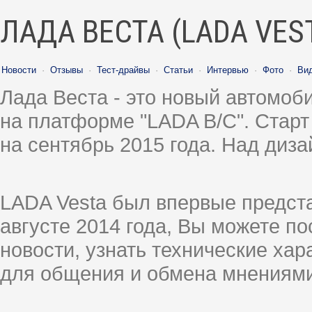
ЛАДА ВЕСТА (LADA VES
Новости
·
Отзывы
·
Тест-драйвы
·
Статьи
·
Интервью
·
Фото
·
Ви
Лада Веста - это новый автомо
на платформе "LADA B/C". Старт
на сентябрь 2015 года. Над диз
LADA Vesta был впервые предст
августе 2014 года, Вы можете п
новости, узнать технические ха
для общения и обмена мнениями