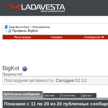
Лада Веста Клуб
>
Пользователи
Профиль BigKot
Регистрация
Справка
Сообщество
BigKot
Продвинутый
Последняя активность:
Сегодня
02:12
Публичные сообщения
Обо мне
Статистика
Друзья
Показано с 11 по
20
из
20
публичных сообще