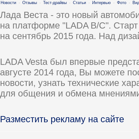
Новости
·
Отзывы
·
Тест-драйвы
·
Статьи
·
Интервью
·
Фото
·
Ви
Лада Веста - это новый автомо
на платформе "LADA B/C". Старт
на сентябрь 2015 года. Над диз
LADA Vesta был впервые предст
августе 2014 года, Вы можете п
новости, узнать технические ха
для общения и обмена мнениями
Разместить рекламу на сайте