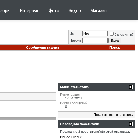
бзоры
Интервью
Фото
Видео
Магазин
Имя
Запомнить?
Пароль
Сообщения за день
Поиск
Мини-статистика
Регистрация
17.04.2023
Всего сообщений
0
Показать всю статистику
Последние посетители
Последние 2 посетителя(ей) этой страницы:
BigKot
Oleg08