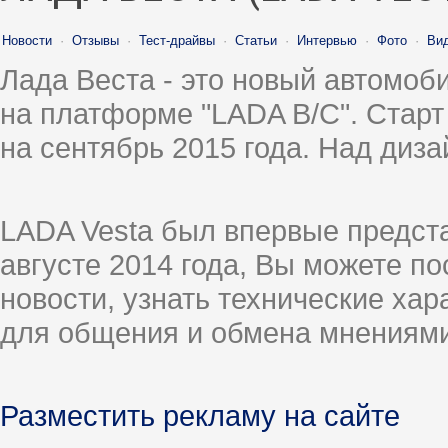
Новости
·
Отзывы
·
Тест-драйвы
·
Статьи
·
Интервью
·
Фото
·
Ви
Лада Веста - это новый автомо
на платформе "LADA B/C". Старт
на сентябрь 2015 года. Над диз
LADA Vesta был впервые предст
августе 2014 года, Вы можете п
новости, узнать технические ха
для общения и обмена мнениями
Разместить рекламу на сайте