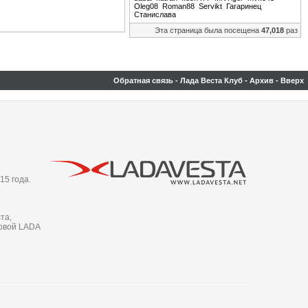
Oleg08
Roman88
Servikt
Гагаринец
Станислава
Эта страница была посещена
47,018
раз
Обратная связь
-
Лада Веста Клуб
-
Архив
-
Вверх
15 года.
та,
новой LADA