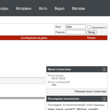
бзоры
Интервью
Фото
Видео
Магазин
Имя
Запомнить?
Пароль
Сообщения за день
Поиск
Мини-статистика
Регистрация
05.07.2019
Всего сообщений
594
Показать всю статистику
Последние посетители
Последние 10 посетителя(ей) этой страницы:
babai
katran
kosh477
MNTiger
mvk843