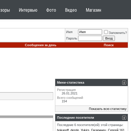
бзоры
Интервью
Фото
Видео
Магазин
Имя
Запомнить?
Пароль
Сообщения за день
Поиск
Мини-статистика
Регистрация
26.01.2021
Всего сообщений
154
Показать всю статистику
Последние посетители
Последние 6 посетителя(ей) этой страницы:
bokareff
destin
Yukirs
Гагаринец
Сергей 161