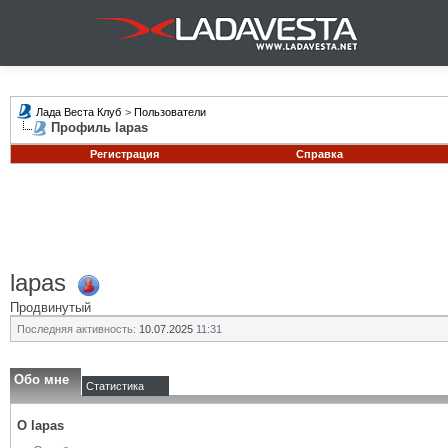
Лада Веста Клуб
>
Пользователи
Профиль lapas
Регистрация
Справка
lapas
Продвинутый
Последняя активность:
10.07.2025
11:31
Обо мне
Статистика
О lapas