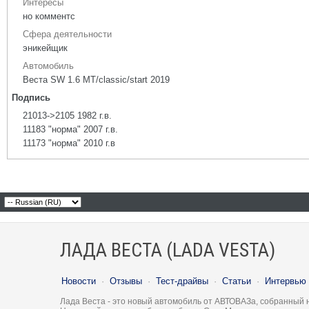
Интересы
но комментс
Сфера деятельности
эникейщик
Автомобиль
Веста SW 1.6 МТ/classic/start 2019
Подпись
21013->2105 1982 г.в.
11183 "норма" 2007 г.в.
11173 "норма" 2010 г.в
ЛАДА ВЕСТА (LADA VESTA)
Новости
·
Отзывы
·
Тест-драйвы
·
Статьи
·
Интервью
Лада Веста - это новый автомобиль от АВТОВАЗа, собранный 