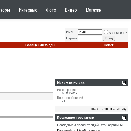
бзоры
Интервью
Фото
Видео
Магазин
Имя
Запомнить?
Пароль
Сообщения за день
Поиск
Мини-статистика
Регистрация
16.03.2019
Всего сообщений
71
Показать всю статистику
Последние посетители
Последние 3 посетителя(ей) этой страницы:
Dimaprodvor
Oleg08
Ладовоз