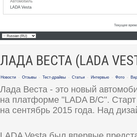
Автомобиль
LADA Vesta
Текущее врем
ЛАДА ВЕСТА (LADA VES
Новости
·
Отзывы
·
Тест-драйвы
·
Статьи
·
Интервью
·
Фото
·
Ви
Лада Веста - это новый автомо
на платформе "LADA B/C". Старт
на сентябрь 2015 года. Над диз
LADA Vesta был впервые предст