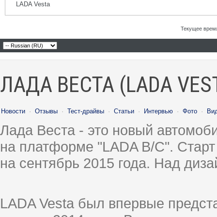
LADA Vesta
Текущее врем
ЛАДА ВЕСТА (LADA VES
Новости
·
Отзывы
·
Тест-драйвы
·
Статьи
·
Интервью
·
Фото
·
Ви
Лада Веста - это новый автомо
на платформе "LADA B/C". Старт
на сентябрь 2015 года. Над диз
LADA Vesta был впервые предст