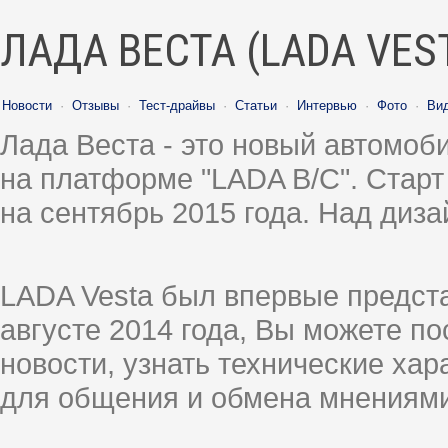
ЛАДА ВЕСТА (LADA VES
Новости
·
Отзывы
·
Тест-драйвы
·
Статьи
·
Интервью
·
Фото
·
Ви
Лада Веста - это новый автомо
на платформе "LADA B/C". Старт
на сентябрь 2015 года. Над диз
LADA Vesta был впервые предст
августе 2014 года, Вы можете п
новости, узнать технические ха
для общения и обмена мнениями