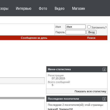
бзоры
Интервью
Фото
Видео
Магазин
Имя
Запомнить?
Пароль
Сообщения за день
Поиск
Мини-статистика
Регистрация
07.10.2015
Всего сообщений
5
Показать всю статистику
Последние посетители
Последние 2 посетителя(ей) этой страницы:
bokareff
Snejana191