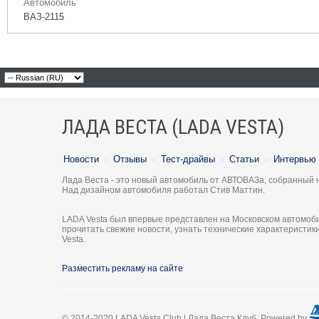
Автомобиль
ВАЗ-2115
ЛАДА ВЕСТА (LADA VESTA)
Новости
·
Отзывы
·
Тест-драйвы
·
Статьи
·
Интервью
Лада Веста - это новый автомобиль от АВТОВАЗа, собранный 
Над дизайном автомобиля работал Стив Маттин.
LADA Vesta был впервые представлен на Московском автомоби
прочитать свежие новости, узнать технические характеристи
Vesta.
Разместить рекламу на сайте
© 2014-2020 LADA Vesta Club | Лада Веста Клуб. Powered by