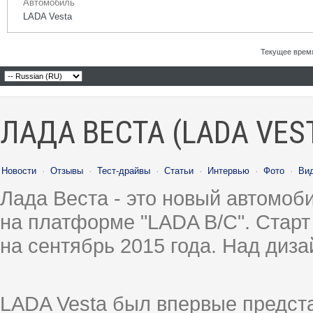
Автомобиль
LADA Vesta
Текущее врем
ЛАДА ВЕСТА (LADA VES
Новости
·
Отзывы
·
Тест-драйвы
·
Статьи
·
Интервью
·
Фото
·
Ви
Лада Веста - это новый автомо
на платформе "LADA B/C". Старт
на сентябрь 2015 года. Над диз
LADA Vesta был впервые предст