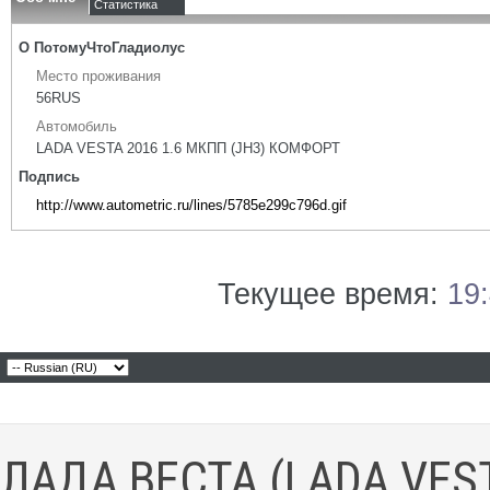
Статистика
О ПотомуЧтоГладиолус
Место проживания
56RUS
Автомобиль
LADA VESTA 2016 1.6 МКПП (JH3) КОМФОРТ
Подпись
http://www.autometric.ru/lines/5785e299c796d.gif
Текущее время:
19
ЛАДА ВЕСТА (LADA VES