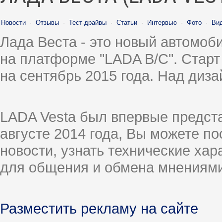
Новости
·
Отзывы
·
Тест-драйвы
·
Статьи
·
Интервью
·
Фото
·
Ви
Лада Веста - это новый автомо
на платформе "LADA B/C". Старт
на сентябрь 2015 года. Над диз
LADA Vesta был впервые предст
августе 2014 года, Вы можете п
новости, узнать технические ха
для общения и обмена мнениями
Разместить рекламу на сайте