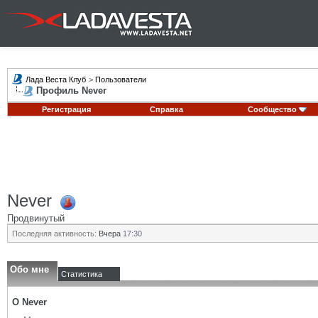
Лада Веста Клуб
>
Пользователи
Профиль Never
Регистрация
Справка
Сообщество
Never
Продвинутый
Последняя активность:
Вчера
17:30
Обо мне
Статистика
О Never