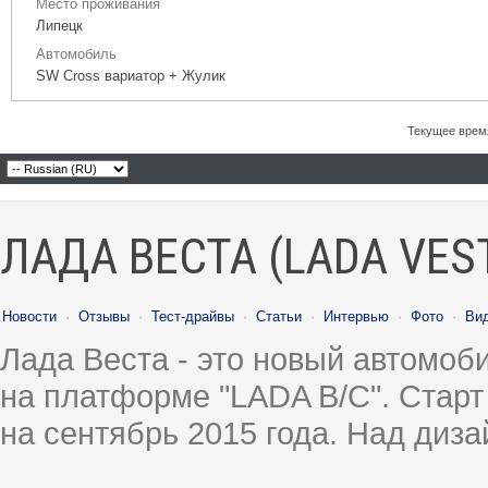
Место проживания
Липецк
Автомобиль
SW Cross вариатор + Жулик
Текущее врем
ЛАДА ВЕСТА (LADA VES
Новости
·
Отзывы
·
Тест-драйвы
·
Статьи
·
Интервью
·
Фото
·
Ви
Лада Веста - это новый автомо
на платформе "LADA B/C". Старт
на сентябрь 2015 года. Над диз