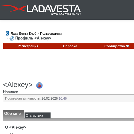
Лада Веста Клуб
>
Пользователи
Профиль <Alexey>
Регистрация
Справка
Сообщество
<Alexey>
Новичок
Последняя активность:
26.02.2026
10:46
Обо мне
Статистика
О <Alexey>