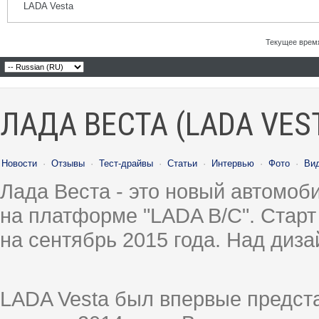
LADA Vesta
Текущее врем
ЛАДА ВЕСТА (LADA VES
Новости
·
Отзывы
·
Тест-драйвы
·
Статьи
·
Интервью
·
Фото
·
Ви
Лада Веста - это новый автомо
на платформе "LADA B/C". Старт
на сентябрь 2015 года. Над диз
LADA Vesta был впервые предст