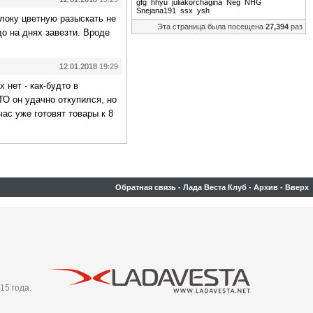
gfg
hhyu
juliakorchagina
Neg
NHG
Snejana191
ssx
ysh
олоку цветную разыскать не
Эта страница была посещена
27,394
раз
до на днях завезти. Вроде
12.01.2018
19:29
 нет - как-будто в
ТО он удачно откупился, но
ас уже готовят товары к 8
Обратная связь
-
Лада Веста Клуб
-
Архив
-
Вверх
15 года.