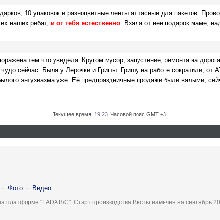
одарков
, 10 упаковок и разноцветные ленты атласные для пакетов. Пров
сех наших ребят,
и от тебя естественно
. Взяла от неё подарок маме, на
ражена тем что увидела. Кругом мусор, запустение, ремонта на дорогах
чудо сейчас. Была у Лерочки и Гришы. Гришу на работе сократили, от А
былого энтузиазма уже. Её предпраздничные продажи были вялыми, сейч
Текущее время:
19:23
. Часовой пояс GMT +3.
·
Фото
·
Видео
на платформе "LADA B/C". Старт производства Весты намечен на сентябрь 20