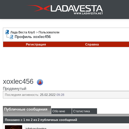
Лада Веста Клуб
>
Пользователи
Профиль xoxlec456
Регистрация
Справка
xoxlec456
Продвинутый
Последняя активность:
25.02.2022
09:28
Публичные сообщения
Обо мне
Статистика
Показано с 1 по
2
из
2
публичных сообщений
juliakorchagina