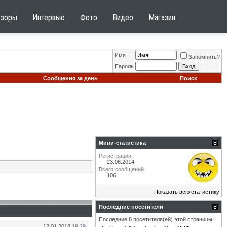
бзоры
Интервью
Фото
Видео
Магазин
Имя
Запомнить?
Пароль
Сообщения за день
Поиск
Мини-статистика
Регистрация
23.06.2014
Всего сообщений
106
Показать всю статистику
Последние посетители
Последние 8 посетителя(ей) этой страницы:
12.01.2018
19:29