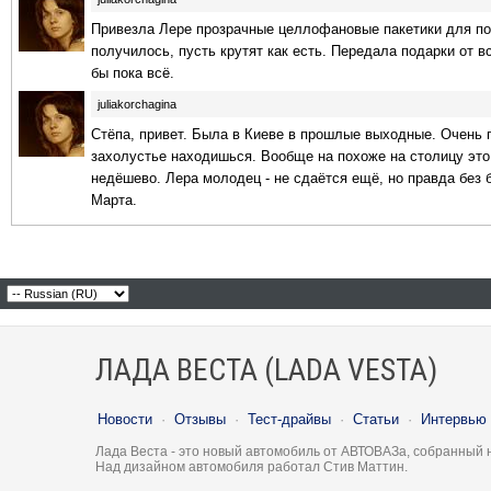
Привезла Лере
прозрачные целлофановые пакетики для п
получилось, пусть крутят как есть. Передала подарки от в
бы пока всё.
juliakorchagina
Стёпа, привет. Была в Киеве в прошлые выходные. Очень по
захолустье находишься. Вообще на похоже на столицу это 
недёшево. Лера молодец - не сдаётся ещё, но правда без 
Марта.
ЛАДА ВЕСТА (LADA VESTA)
Новости
·
Отзывы
·
Тест-драйвы
·
Статьи
·
Интервью
Лада Веста - это новый автомобиль от АВТОВАЗа, собранный 
Над дизайном автомобиля работал Стив Маттин.