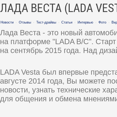
ЛАДА ВЕСТА (LADA VES
Новости
·
Отзывы
·
Тест-драйвы
·
Статьи
·
Интервью
·
Фото
·
Ви
Лада Веста - это новый автомо
на платформе "LADA B/C". Старт
на сентябрь 2015 года. Над диз
LADA Vesta был впервые предст
августе 2014 года, Вы можете п
новости, узнать технические ха
для общения и обмена мнениями