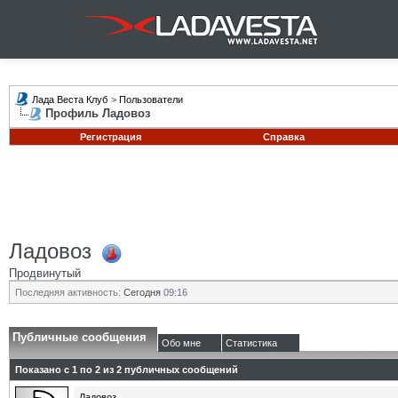
Лада Веста Клуб
>
Пользователи
Профиль Ладовоз
Регистрация
Справка
Ладовоз
Продвинутый
Последняя активность:
Сегодня
09:16
Публичные сообщения
Обо мне
Статистика
Показано с 1 по
2
из
2
публичных сообщений
Ладовоз