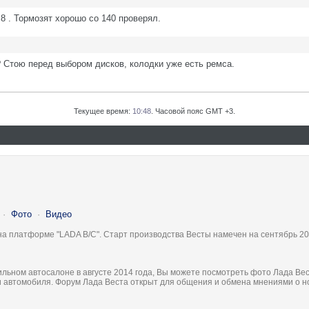
8 . Тормозят хорошо со 140 проверял.
? Стою перед выбором дисков, колодки уже есть ремса.
Текущее время:
10:48
. Часовой пояс GMT +3.
·
Фото
·
Видео
на платформе "LADA B/C". Старт производства Весты намечен на сентябрь 20
льном автосалоне в августе 2014 года, Вы можете посмотреть фото Лада Вес
ки автомобиля. Форум Лада Веста открыт для общения и обмена мнениями о 