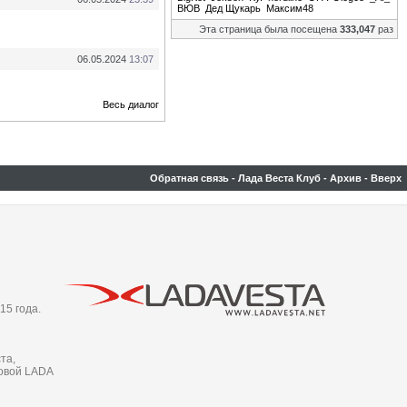
ВЮВ
Дед Щукарь
Максим48
Эта страница была посещена
333,047
раз
06.05.2024
13:07
Весь диалог
Обратная связь
-
Лада Веста Клуб
-
Архив
-
Вверх
15 года.
та,
новой LADA