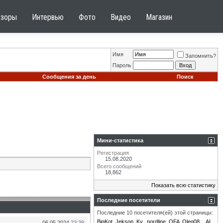
бзоры
Интервью
Фото
Видео
Магазин
Имя
Запомнить?
Пароль
Сообщения за день
Поиск
Мини-статистика
Регистрация
15.08.2020
Всего сообщений
18,862
Показать всю статистику
Последние посетители
Последние 10 посетителя(ей) этой страницы:
BigKot
Jekson
Ky.
nordline
OFA
Oleg08
_AI_
06.05.2024
23:39