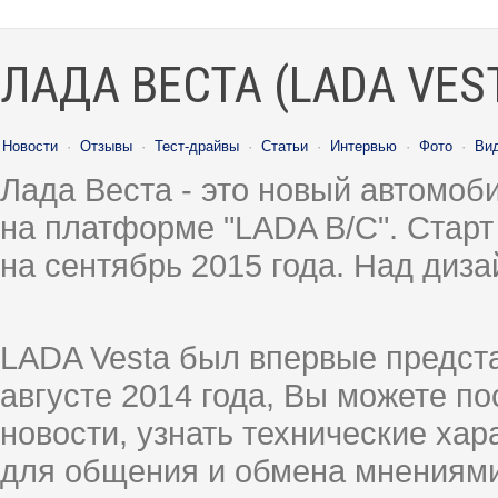
ЛАДА ВЕСТА (LADA VES
Новости
·
Отзывы
·
Тест-драйвы
·
Статьи
·
Интервью
·
Фото
·
Ви
Лада Веста - это новый автомо
на платформе "LADA B/C". Старт
на сентябрь 2015 года. Над диз
LADA Vesta был впервые предст
августе 2014 года, Вы можете п
новости, узнать технические ха
для общения и обмена мнениями