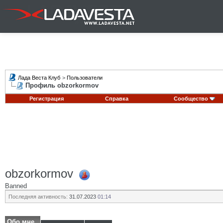
Лада Веста Клуб
>
Пользователи
Профиль obzorkormov
Регистрация
Справка
Сообщество
obzorkormov
Banned
Последняя активность:
31.07.2023
01:14
Обо мне