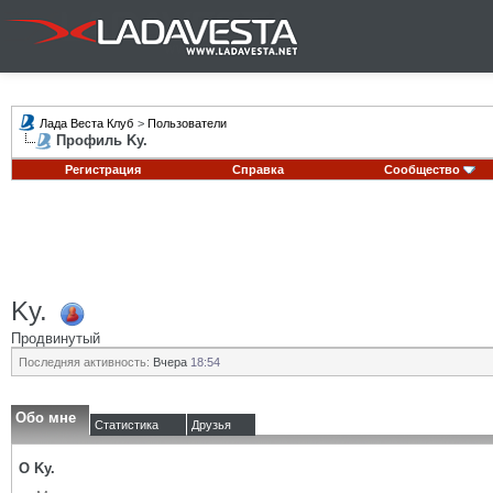
Лада Веста Клуб
>
Пользователи
Профиль Ky.
Регистрация
Справка
Сообщество
Ky.
Продвинутый
Последняя активность:
Вчера
18:54
Обо мне
Статистика
Друзья
О Ky.