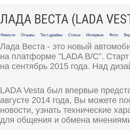
ЛАДА ВЕСТА (LADA VES
Новости
·
Отзывы
·
Тест-драйвы
·
Статьи
·
Интервью
·
Фото
·
Ви
Лада Веста - это новый автомо
на платформе "LADA B/C". Старт
на сентябрь 2015 года. Над диз
LADA Vesta был впервые предст
августе 2014 года, Вы можете п
новости, узнать технические ха
для общения и обмена мнениями