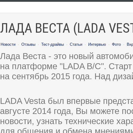
ЛАДА ВЕСТА (LADA VES
Новости
·
Отзывы
·
Тест-драйвы
·
Статьи
·
Интервью
·
Фото
·
Ви
Лада Веста - это новый автомо
на платформе "LADA B/C". Старт
на сентябрь 2015 года. Над диз
LADA Vesta был впервые предст
августе 2014 года, Вы можете п
новости, узнать технические ха
для общения и обмена мнениями