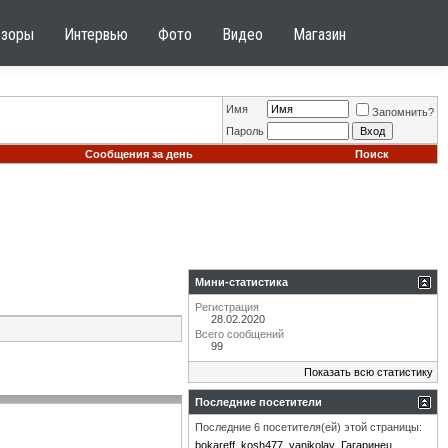
бзоры
Интервью
Фото
Видео
Магазин
Имя
Запомнить?
Пароль
Сообщения за день
Поиск
Мини-статистика
Регистрация
28.02.2020
Всего сообщений
99
Показать всю статистику
Последние посетители
Последние 6 посетителя(ей) этой страницы:
bokareff
kosh477
yanikolay
Гагаринец