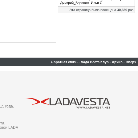
Дмитрий_Воронеж
Илья С
Эта страница была посещена
30,339
раз
Обратная связь
-
Лада Веста Клуб
-
Архив
-
Вверх
15 года.
та,
новой LADA