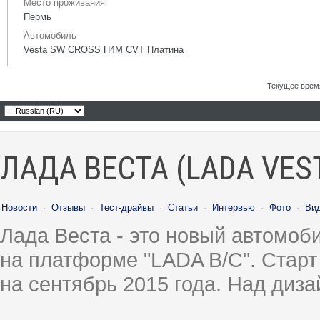
Место проживания
Пермь
Автомобиль
Vesta SW CROSS H4M CVT Платина
Текущее врем
ЛАДА ВЕСТА (LADA VES
Новости
·
Отзывы
·
Тест-драйвы
·
Статьи
·
Интервью
·
Фото
·
Ви
Лада Веста - это новый автомо
на платформе "LADA B/C". Старт
на сентябрь 2015 года. Над диз