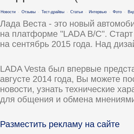
Новости
·
Отзывы
·
Тест-драйвы
·
Статьи
·
Интервью
·
Фото
·
Ви
Лада Веста - это новый автомо
на платформе "LADA B/C". Старт
на сентябрь 2015 года. Над диз
LADA Vesta был впервые предст
августе 2014 года, Вы можете п
новости, узнать технические ха
для общения и обмена мнениями
Разместить рекламу на сайте