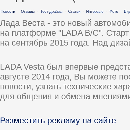
Новости
·
Отзывы
·
Тест-драйвы
·
Статьи
·
Интервью
·
Фото
·
Ви
Лада Веста - это новый автомо
на платформе "LADA B/C". Старт
на сентябрь 2015 года. Над диз
LADA Vesta был впервые предст
августе 2014 года, Вы можете п
новости, узнать технические ха
для общения и обмена мнениями
Разместить рекламу на сайте