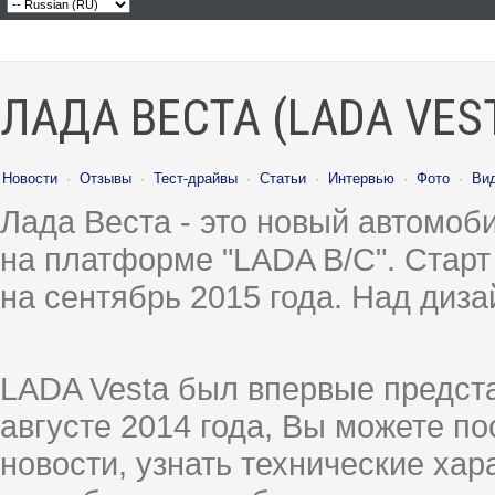
ЛАДА ВЕСТА (LADA VES
Новости
·
Отзывы
·
Тест-драйвы
·
Статьи
·
Интервью
·
Фото
·
Ви
Лада Веста - это новый автомо
на платформе "LADA B/C". Старт
на сентябрь 2015 года. Над диз
LADA Vesta был впервые предст
августе 2014 года, Вы можете п
новости, узнать технические ха