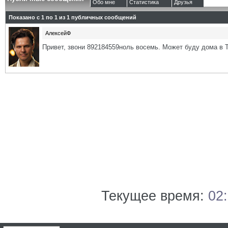
Обо мне
Статистика
Друзья
Показано с 1 по
1
из
1
публичных сообщений
АлексейФ
Привет, звони 892184559ноль восемь. Может буду дома в 
Текущее время:
02