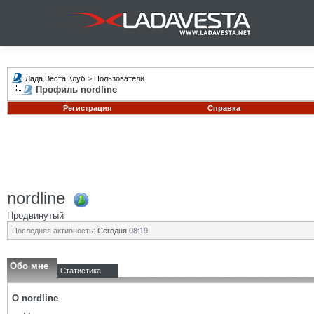
Лада Веста Клуб
>
Пользователи
Профиль nordline
Регистрация
Справка
nordline
Продвинутый
Последняя активность:
Сегодня
08:19
Обо мне
Статистика
О nordline