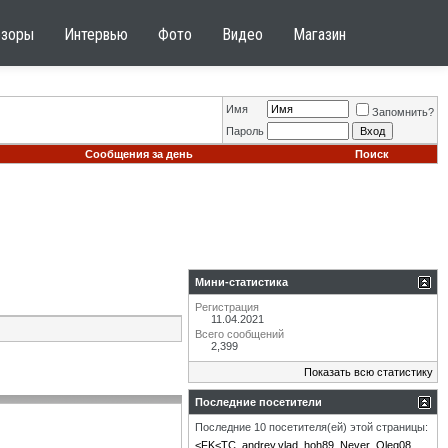
бзоры
Интервью
Фото
Видео
Магазин
Имя
Запомнить?
Пароль
Сообщения за день
Поиск
Мини-статистика
Регистрация
11.04.2021
Всего сообщений
2,399
Показать всю статистику
Последние посетители
Последние 10 посетителя(ей) этой страницы:
<FK<TC
andrey.vlad
hoh89
Never
Oleg08