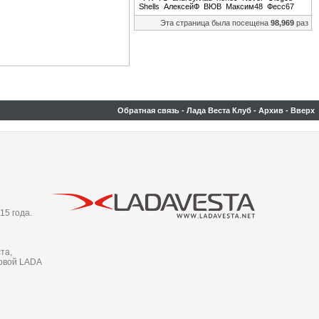
Shells
АлексейФ
ВЮВ
Максим48
Фесс67
Эта страница была посещена
98,969
раз
Обратная связь
-
Лада Веста Клуб
-
Архив
-
Вверх
15 года.
та,
новой LADA