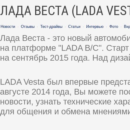
ЛАДА ВЕСТА (LADA VES
Новости
·
Отзывы
·
Тест-драйвы
·
Статьи
·
Интервью
·
Фото
·
Ви
Лада Веста - это новый автомо
на платформе "LADA B/C". Старт
на сентябрь 2015 года. Над диз
LADA Vesta был впервые предст
августе 2014 года, Вы можете п
новости, узнать технические ха
для общения и обмена мнениями