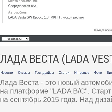
Место проживания
Свердловская обл.
Автомобиль
LADA Vesta SW Кросс, 1,8, МКПП , люкс-престиж
Текущее врем
ЛАДА ВЕСТА (LADA VES
Новости
·
Отзывы
·
Тест-драйвы
·
Статьи
·
Интервью
·
Фото
·
Ви
Лада Веста - это новый автомо
на платформе "LADA B/C". Старт
на сентябрь 2015 года. Над диз