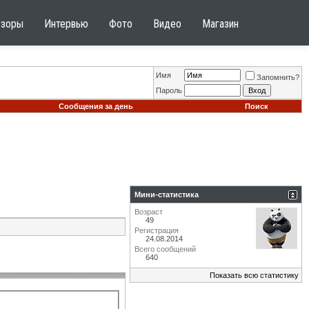
бзоры
Интервью
Фото
Видео
Магазин
Имя
Запомнить?
Пароль
Сообщения за день
Поиск
Мини-статистика
Возраст
49
Регистрация
24.08.2014
Всего сообщений
640
Показать всю статистику