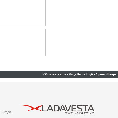
Обратная связь
-
Лада Веста Клуб
-
Архив
-
Вверх
15 года.