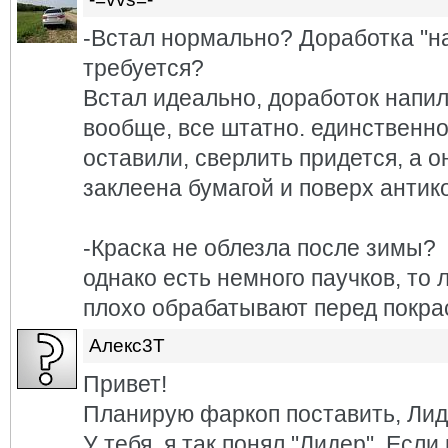
-Встал нормально? Доработка "н
требуется?
Встал идеально, доработок напи
вообще, все штатно. единственн
оставили, сверлить придется, а о
заклеена бумагой и поверх антик
-Краска не облезла после зимы?
однако есть немного паучков, то л
плохо обрабатывают перед покрас
Алекс3Т
Привет!
Планирую фаркоп поставить, Лиде
У тебя, я так понял,"Лидер". Если