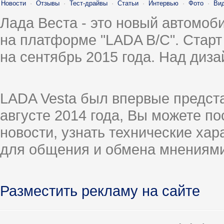
Новости
·
Отзывы
·
Тест-драйвы
·
Статьи
·
Интервью
·
Фото
·
Ви
Лада Веста - это новый автомо
на платформе "LADA B/C". Старт
на сентябрь 2015 года. Над диз
LADA Vesta был впервые предст
августе 2014 года, Вы можете п
новости, узнать технические ха
для общения и обмена мнениями
Разместить рекламу на сайте