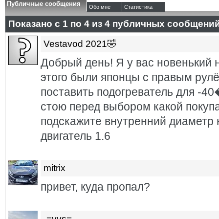
Публичные сообщения
Обо мне
Статистика
Показано с 1 по
4
из
4
публичных сообщени
Vestavod 2021🤣
Добрый день! Я у вас новенький 
этого были японцы с правым рулё
поставить подогреватель для
стою перед выбором какой покуп
подскажите внутренний диаметр 
двигатель 1.6
mitrix
привет, куда пропал?
-=vvs=-