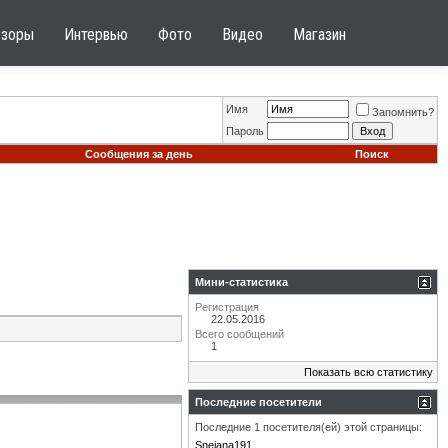
бзоры
Интервью
Фото
Видео
Магазин
Имя
Запомнить?
Пароль
Сообщения за день
Поиск
Мини-статистика
Регистрация
22.05.2016
Всего сообщений
1
Показать всю статистику
Последние посетители
Последние 1 посетителя(ей) этой страницы:
Snejana191