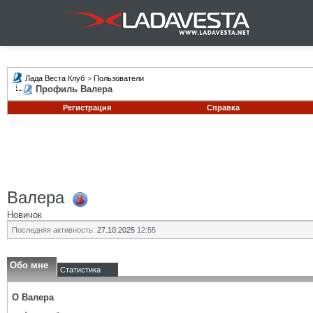
Лада Веста Клуб
>
Пользователи
Профиль Валера
Регистрация
Справка
Валера
Новичок
Последняя активность:
27.10.2025
12:55
Обо мне
Статистика
О Валера