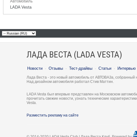
Автомобиль
LADA Vesta
ЛАДА ВЕСТА (LADA VESTA)
Новости
·
Отзывы
·
Тест-драйвы
·
Статьи
·
Интервью
Лада Веста - это новый автомобиль от АВТОВАЗа, собранный 
Над дизайном автомобиля работал Стив Маттин.
LADA Vesta был впервые представлен на Московском автомоби
прочитать свежие новости, узнать технические характеристи
Vesta.
Разместить рекламу на сайте
© 2014-2020 LADA Vesta Club | Лада Веста Клуб. Powered by