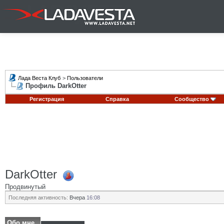
Лада Веста Клуб
>
Пользователи
Профиль DarkOtter
Регистрация
Справка
Сообщество
DarkOtter
Продвинутый
Последняя активность:
Вчера
16:08
Обо мне