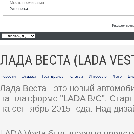
Место проживания
Ульяновск
Текущее врем
ЛАДА ВЕСТА (LADA VES
Новости
·
Отзывы
·
Тест-драйвы
·
Статьи
·
Интервью
·
Фото
·
Ви
Лада Веста - это новый автомо
на платформе "LADA B/C". Старт
на сентябрь 2015 года. Над диз
LADA Vesta был впервые предст