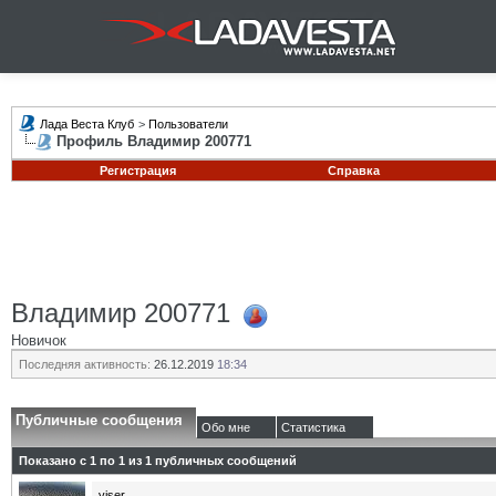
Лада Веста Клуб
>
Пользователи
Профиль Владимир 200771
Регистрация
Справка
Владимир 200771
Новичок
Последняя активность:
26.12.2019
18:34
Публичные сообщения
Обо мне
Статистика
Показано с 1 по
1
из
1
публичных сообщений
viser