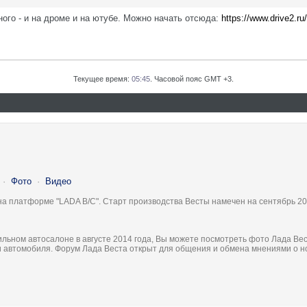
ого - и на дроме и на ютубе. Можно начать отсюда:
https://www.drive2.r
Текущее время:
05:45
. Часовой пояс GMT +3.
·
Фото
·
Видео
на платформе "LADA B/C". Старт производства Весты намечен на сентябрь 20
льном автосалоне в августе 2014 года, Вы можете посмотреть фото Лада Вес
ки автомобиля. Форум Лада Веста открыт для общения и обмена мнениями о 