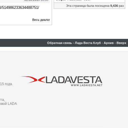
Эта страница была посещена
9,436
раз
u/l/514986233634488751/
Весь диалог
Обратная связь
-
Лада Веста Клуб
-
Архив
-
Вверх
15 года.
та,
новой LADA