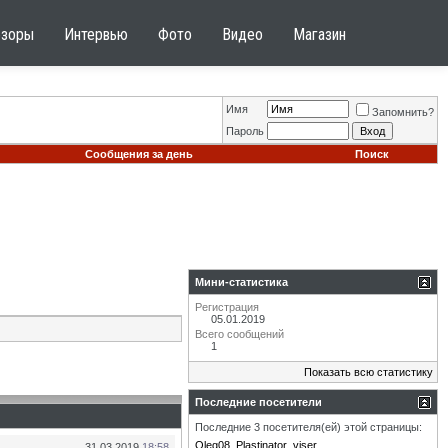
бзоры
Интервью
Фото
Видео
Магазин
Имя
Запомнить?
Пароль
Сообщения за день
Поиск
Мини-статистика
Регистрация
05.01.2019
Всего сообщений
1
Показать всю статистику
Последние посетители
Последние 3 посетителя(ей) этой страницы:
Oleg08
Plastinator
viser
31.03.2019
18:58