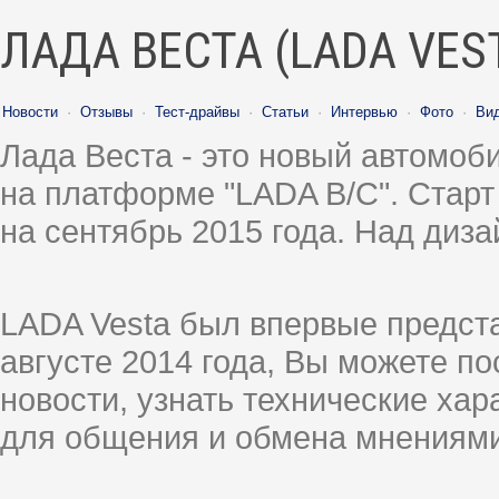
ЛАДА ВЕСТА (LADA VES
Новости
·
Отзывы
·
Тест-драйвы
·
Статьи
·
Интервью
·
Фото
·
Ви
Лада Веста - это новый автомо
на платформе "LADA B/C". Старт
на сентябрь 2015 года. Над диз
LADA Vesta был впервые предст
августе 2014 года, Вы можете п
новости, узнать технические ха
для общения и обмена мнениями