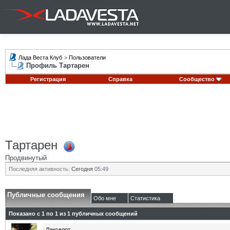
Лада Веста Клуб
>
Пользователи
Профиль Тартарен
Регистрация
Справка
Сообщество
Тартарен
Продвинутый
Последняя активность:
Сегодня
05:49
Публичные сообщения
Обо мне
Статистика
Показано с 1 по
1
из
1
публичных сообщений
Ланселот