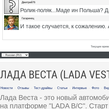
Дмитрий76
Ролик-поляк...Маде ин Польша? Д
Гагаринец
И такое случается, к сожалению. 
Текущее врем
ЛАДА ВЕСТА (LADA VES
Новости
·
Отзывы
·
Тест-драйвы
·
Статьи
·
Интервью
·
Фото
·
Ви
Лада Веста - это новый автомо
на платформе "LADA B/C". Старт