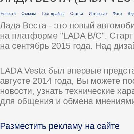
Новости
·
Отзывы
·
Тест-драйвы
·
Статьи
·
Интервью
·
Фото
·
Ви
Лада Веста - это новый автомо
на платформе "LADA B/C". Старт
на сентябрь 2015 года. Над диз
LADA Vesta был впервые предст
августе 2014 года, Вы можете п
новости, узнать технические ха
для общения и обмена мнениями
Разместить рекламу на сайте