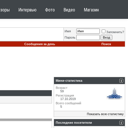
бзоры
Интервью
Фото
Видео
Магазин
Имя
Запомнить?
Пароль
Сообщения за день
Поиск
Мини-статистика
Возраст
59
Регистрация
17.10.2019
Всего сообщений
5
Показать всю статистику
Последние посетители