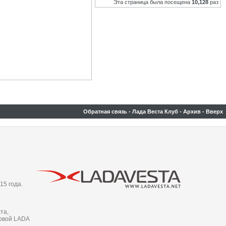
Эта страница была посещена
10,128
раз
Обратная связь
-
Лада Веста Клуб
-
Архив
-
Вверх
15 года.
та,
новой LADA