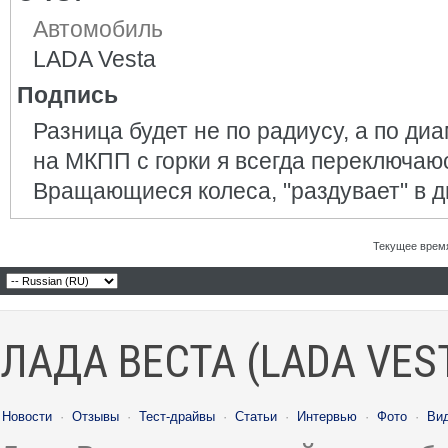
Автомобиль
LADA Vesta
Подпись
Разница будет не по радиусу, а по диам
на МКПП с горки я всегда переключаюс
Вращающиеся колеса, "раздувает" в д
Текущее врем
ЛАДА ВЕСТА (LADA VES
Новости
·
Отзывы
·
Тест-драйвы
·
Статьи
·
Интервью
·
Фото
·
Ви