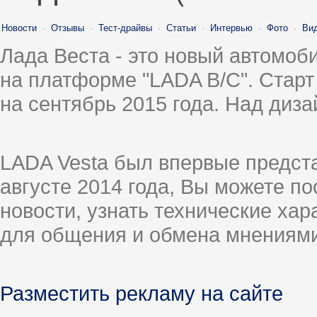
Новости
·
Отзывы
·
Тест-драйвы
·
Статьи
·
Интервью
·
Фото
·
Ви
Лада Веста - это новый автомо
на платформе "LADA B/C". Старт
на сентябрь 2015 года. Над диз
LADA Vesta был впервые предст
августе 2014 года, Вы можете п
новости, узнать технические ха
для общения и обмена мнениями
Разместить рекламу на сайте