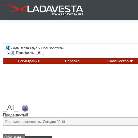
Лада Веста Клуб
>
Пользователи
Профиль _AI_
Регистрация
Справка
Сообщество
_AI_
Продвинутый
Последняя активность:
Сегодня
09:18
Обо мне