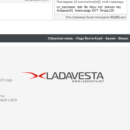
Последние 10 посетителя(ей) этой страницы:
cn_mechanic
dde
ftb
hhyu
hyf
Jekson
kkj
Snejana191
Александр 1977
Игорь125
Эта страница была посещена
33,251
раз
Обратная связь
-
Лада Веста Клуб
-
Архив
-
Вверх
15 года.
та,
новой LADA