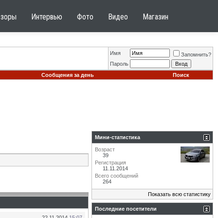
бзоры
Интервью
Фото
Видео
Магазин
Имя
Запомнить?
Пароль
Сообщения за день
Поиск
Мини-статистика
Возраст
39
Регистрация
11.11.2014
Всего сообщений
264
Показать всю статистику
Последние посетители
22.11.2014
15:07