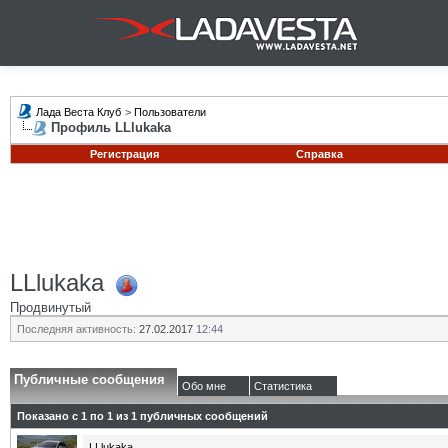
Лада Веста Клуб
>
Пользователи
Профиль LLlukaka
Регистрация
Справка
LLlukaka
Продвинутый
Последняя активность:
27.02.2017
12:44
Публичные сообщения
Обо мне
Статистика
Показано с 1 по
1
из
1
публичных сообщений
LLlukaka