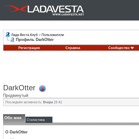
Лада Веста Клуб
>
Пользователи
Профиль DarkOtter
Регистрация
Справка
Сообщество
DarkOtter
Продвинутый
Последняя активность:
Вчера
15:41
Обо мне
Статистика
О DarkOtter