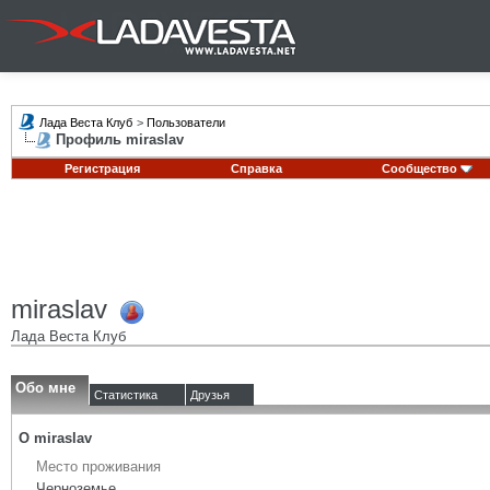
Лада Веста Клуб
>
Пользователи
Профиль miraslav
Регистрация
Справка
Сообщество
miraslav
Лада Веста Клуб
Обо мне
Статистика
Друзья
О miraslav
Место проживания
Черноземье