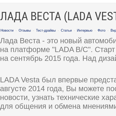
ЛАДА ВЕСТА (LADA VES
Новости
·
Отзывы
·
Тест-драйвы
·
Статьи
·
Интервью
·
Фото
·
Ви
Лада Веста - это новый автомо
на платформе "LADA B/C". Старт
на сентябрь 2015 года. Над диз
LADA Vesta был впервые предст
августе 2014 года, Вы можете п
новости, узнать технические ха
для общения и обмена мнениями