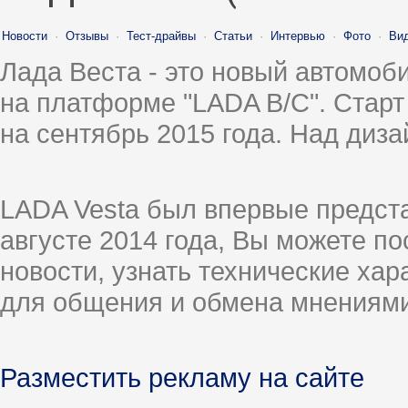
Новости
·
Отзывы
·
Тест-драйвы
·
Статьи
·
Интервью
·
Фото
·
Ви
Лада Веста - это новый автомо
на платформе "LADA B/C". Старт
на сентябрь 2015 года. Над диз
LADA Vesta был впервые предст
августе 2014 года, Вы можете п
новости, узнать технические ха
для общения и обмена мнениями
Разместить рекламу на сайте