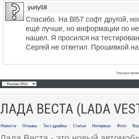
yuriy58
Спасибо. На Bl57 софт другой, но
ещё лучше, но информации по не
нашел. Я просился на тестирова
Сергей не ответил. Прошивкой на
Текущее врем
ЛАДА ВЕСТА (LADA VES
Новости
·
Отзывы
·
Тест-драйвы
·
Статьи
·
Интервью
·
Фото
·
Ви
Лада Веста - это новый автомо